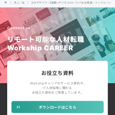
求人一覧
【UXデザイナー】建築×デジタルUX／0→1社会実装／インクルーシブ
Contact us
リモート可能な人材転職
Workship CAREER
お役立ち資料
Workshipキャリアのサービス資料や、
IT人材採用に関わる
お役立ち資料をご用意しています。
ダウンロードはこちら