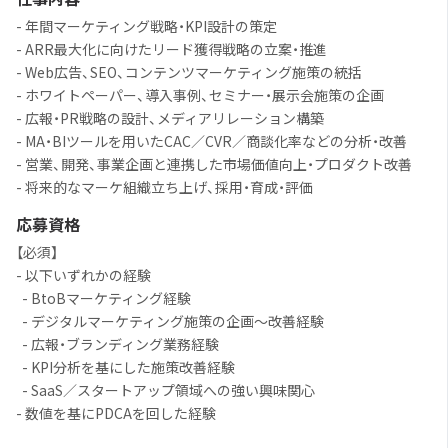
- 年間マーケティング戦略・KPI設計の策定
- ARR最大化に向けたリード獲得戦略の立案・推進
- Web広告、SEO、コンテンツマーケティング施策の統括
- ホワイトペーパー、導入事例、セミナー・展示会施策の企画
- 広報・PR戦略の設計、メディアリレーション構築
- MA・BIツールを用いたCAC／CVR／商談化率などの分析・改善
- 営業、開発、事業企画と連携した市場価値向上・プロダクト改善
- 将来的なマーケ組織立ち上げ、採用・育成・評価
応募資格
【必須】
- 以下いずれかの経験
- BtoBマーケティング経験
- デジタルマーケティング施策の企画〜改善経験
- 広報・ブランディング業務経験
- KPI分析を基にした施策改善経験
- SaaS／スタートアップ領域への強い興味関心
- 数値を基にPDCAを回した経験