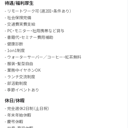
待遇/福利厚生
- リモートワーク可（週2回・条件あり）
- 社会保険完備
- 交通費実費支給
- PC・モニター・社用携帯など貸与
- 書籍代・セミナー費用補助
- 健康診断
- 1on1制度
- ウォーターサーバー／コーヒー・紅茶無料
- 服装・髪型自由
- 業務中イヤホンOK
- ランチ交流制度
- 部活動制度
- 季節イベントあり
休日/休暇
- 完全週休2日制（土日祝）
- 年末年始休暇
- 慶弔休暇