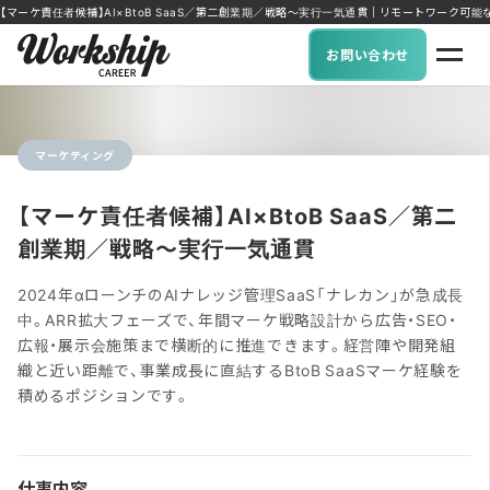
【マーケ責任者候補】AI×BtoB SaaS／第二創業期／戦略〜実行一気通貫｜リモートワーク可能な求人に
お問い合わせ
マーケティング
【マーケ責任者候補】AI×BtoB SaaS／第二
創業期／戦略〜実行一気通貫
2024年αローンチのAIナレッジ管理SaaS「ナレカン」が急成長
中。ARR拡大フェーズで、年間マーケ戦略設計から広告・SEO・
広報・展示会施策まで横断的に推進できます。経営陣や開発組
織と近い距離で、事業成長に直結するBtoB SaaSマーケ経験を
積めるポジションです。
仕事内容