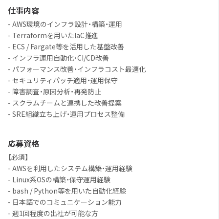
仕事内容
- AWS環境のインフラ設計・構築・運用
- Terraformを用いたIaC推進
- ECS / Fargate等を活用した基盤改善
- インフラ運用自動化・CI/CD改善
- パフォーマンス改善・インフラコスト最適化
- セキュリティパッチ適用・運用保守
- 障害調査・原因分析・再発防止
- スクラムチームと連携した改善提案
- SRE組織立ち上げ・運用プロセス整備
応募資格
【必須】
- AWSを利用したシステム構築・運用経験
- Linux系OSの構築・保守運用経験
- bash / Python等を用いた自動化経験
- 日本語でのコミュニケーション能力
- 週1回程度の出社が可能な方