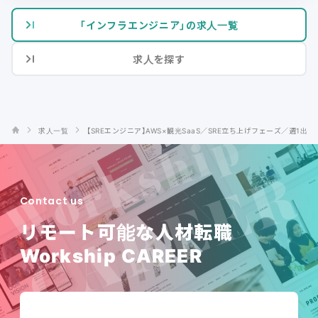
「インフラエンジニア」の求人一覧
求人を探す
求人一覧
【SREエンジニア】AWS×観光SaaS／SRE立ち上げフェーズ／週1出社
Contact us
リモート可能な人材転職
Workship CAREER