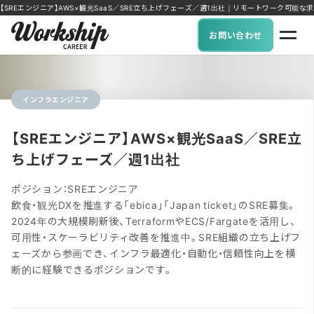
【SREエンジニア】AWS×観光SaaS／SRE立ち上げフェーズ／週1出社｜リモートワーク可能な求人に特化
お問い合わせ
インフラエンジニア
【SREエンジニア】AWS×観光SaaS／SRE立
ち上げフェーズ／週1出社
ポジション：SREエンジニア
飲食・観光DXを推進する「ebica」「Japan ticket」のSRE募集。
2024年の大規模刷新後、TerraformやECS/Fargateを活用し、
可用性・スケーラビリティ改善を推進中。SRE組織の立ち上げフ
ェーズから参画でき、インフラ最適化・自動化・信頼性向上を横
断的に経験できるポジションです。