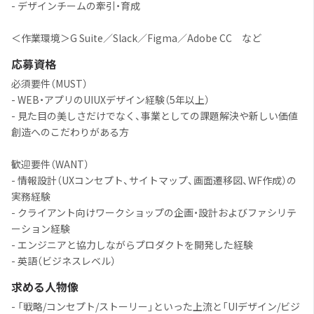
- デザインチームの牽引・育成
＜作業環境＞G Suite／Slack／Figma／Adobe CC など
応募資格
必須要件（MUST）
- WEB・アプリのUIUXデザイン経験（5年以上）
- 見た目の美しさだけでなく、事業としての課題解決や新しい価値
創造へのこだわりがある方
歓迎要件（WANT）
- 情報設計（UXコンセプト、サイトマップ、画面遷移図、WF作成）の
実務経験
- クライアント向けワークショップの企画・設計およびファシリテ
ーション経験
- エンジニアと協力しながらプロダクトを開発した経験
- 英語（ビジネスレベル）
求める人物像
- 「戦略/コンセプト/ストーリー」といった上流と「UIデザイン/ビジ