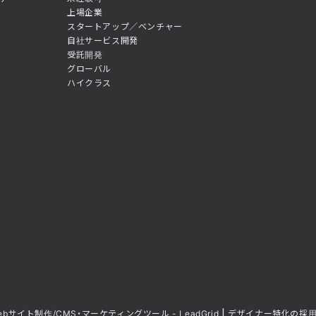
上場企業
スタートアップ／ベンチャー
自社サービス開発
受託開発
グローバル
ハイクラス
ebサイト制作/CMS・マーケティングツール - LeadGrid
デザイナー特化の採用