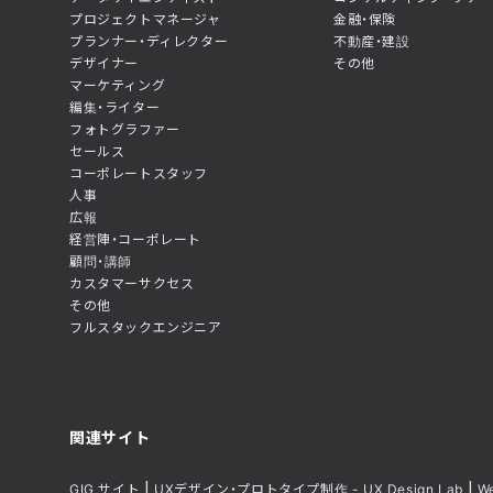
プロジェクトマネージャ
金融・保険
プランナー・ディレクター
不動産・建設
デザイナー
その他
マーケティング
編集・ライター
フォトグラファー
セールス
コーポレートスタッフ
人事
広報
経営陣・コーポレート
顧問・講師
カスタマーサクセス
その他
フルスタックエンジニア
関連サイト
GIG サイト
UXデザイン・プロトタイプ制作 - UX Design Lab
W