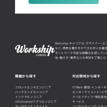
Workship キャリアは、デザイナ
など、柔軟な働き方ができる求人を厳選
モートワーク可能な転職先を探している
地・働き方・業界などの希望を丁寧にヒア
職種から探す
対応領域から探す
フロントエンドエンジニア
IT/Web・通信・インター
バックエンドエンジニア
エンターテイメント・メ
インフラエンジニア
クリエイティブ・受託開発
iOS/Androidアプリエンジニア
サービス
データサイエンティスト
コンサルティング・リサー