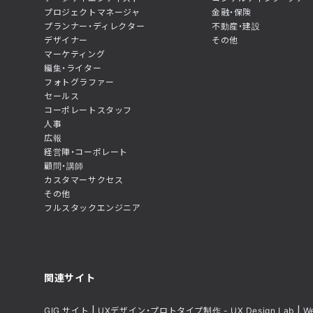
プロジェクトマネージャ
金融・保険
プランナー・ディレクター
不動産・建設
デザイナー
その他
マーケティング
編集・ライター
フォトグラファー
セールス
コーポレートスタッフ
人事
広報
経営陣・コーポレート
顧問・講師
カスタマーサクセス
その他
フルスタックエンジニア
関連サイト
GIG サイト
UXデザイン・プロトタイプ制作 - UX Design Lab
W