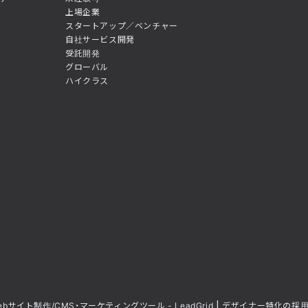
上場企業
スタートアップ／ベンチャー
自社サービス開発
受託開発
グローバル
ハイクラス
ebサイト制作/CMS・マーケティングツール - LeadGrid
デザイナー特化の採用