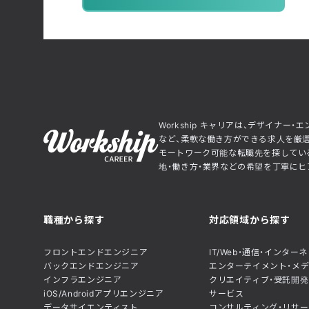
Workship キャリアは、デザイナ
など、柔軟な働き方ができる求人を厳選
モートワーク可能な転職先を探している
地・働き方・業界などの希望を丁寧にヒア
職種から探す
対応領域から探す
フロントエンドエンジニア
IT/Web・通信・インター
バックエンドエンジニア
エンターテイメント・メ
インフラエンジニア
クリエイティブ・受託開発
iOS/Androidアプリエンジニア
サービス
データサイエンティスト
コンサルティング・リサー