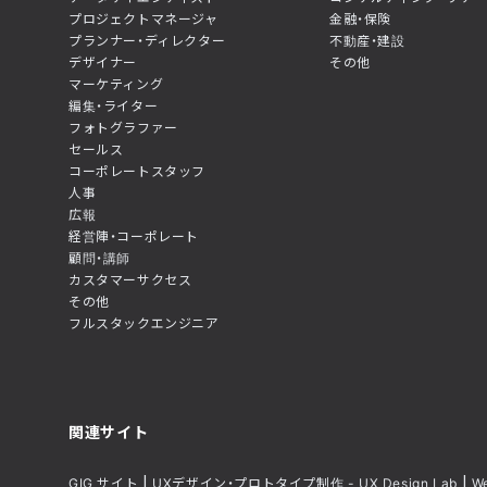
プロジェクトマネージャ
金融・保険
プランナー・ディレクター
不動産・建設
デザイナー
その他
マーケティング
編集・ライター
フォトグラファー
セールス
コーポレートスタッフ
人事
広報
経営陣・コーポレート
顧問・講師
カスタマーサクセス
その他
フルスタックエンジニア
関連サイト
GIG サイト
UXデザイン・プロトタイプ制作 - UX Design Lab
W