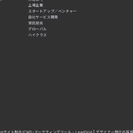
上場企業
スタートアップ／ベンチャー
自社サービス開発
受託開発
グローバル
ハイクラス
ebサイト制作/CMS・マーケティングツール - LeadGrid
デザイナー特化の採用