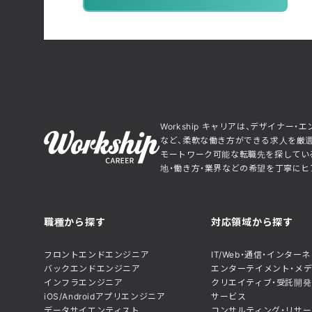
Workship キャリアは、デザイナ
など、柔軟な働き方ができる求人を厳選
モートワーク可能な転職先を探している
地・働き方・業界などの希望を丁寧にヒア
職種から探す
対応領域から探す
フロントエンドエンジニア
IT/Web・通信・インター
バックエンドエンジニア
エンターテイメント・メ
インフラエンジニア
クリエイティブ・受託開発
iOS/Androidアプリエンジニア
サービス
データサイエンティスト
コンサルティング・リサー