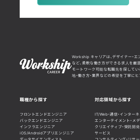
Workship キャリアは、デザイナ
など、柔軟な働き方ができる求人を厳選
モートワーク可能な転職先を探している
地・働き方・業界などの希望を丁寧にヒア
職種から探す
対応領域から探す
フロントエンドエンジニア
IT/Web・通信・インター
バックエンドエンジニア
エンターテイメント・メ
インフラエンジニア
クリエイティブ・受託開発
iOS/Androidアプリエンジニア
サービス
データサイエンティスト
コンサルティング・リサー