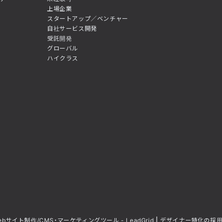
上場企業
スタートアップ／ベンチャー
自社サービス開発
受託開発
グローバル
ハイクラス
ebサイト制作/CMS・マーケティングツール - LeadGrid
デザイナー特化の採用