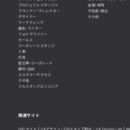
プロジェクトマネージャ
金融・保険
プランナー・ディレクター
不動産・建設
デザイナー
その他
マーケティング
編集・ライター
フォトグラファー
セールス
コーポレートスタッフ
人事
広報
経営陣・コーポレート
顧問・講師
カスタマーサクセス
その他
フルスタックエンジニア
関連サイト
GIG サイト
UXデザイン・プロトタイプ制作 - UX Design Lab
W