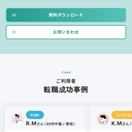
資料ダウンロード
お問い合わせ
Case
ご利用者
転職成功事例
PdM
バックエ
R.M
K.M
さん（30代中盤 / 男性）
さん（