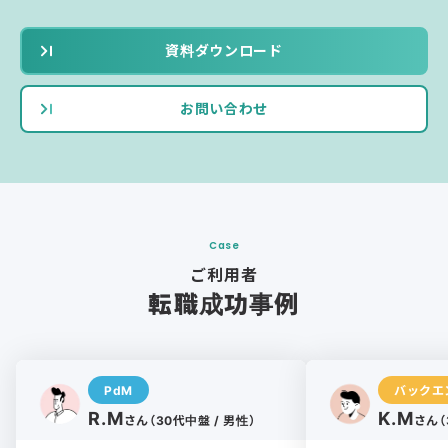
資料ダウンロード
お問い合わせ
Case
ご利用者
転職成功事例
PdM
バックエ
R.M
K.M
さん（30代中盤 / 男性）
さん（