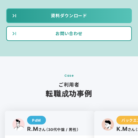
資料ダウンロード
お問い合わせ
Case
ご利用者
転職成功事例
PdM
バックエ
R.M
K.M
さん（30代中盤 / 男性）
さん（