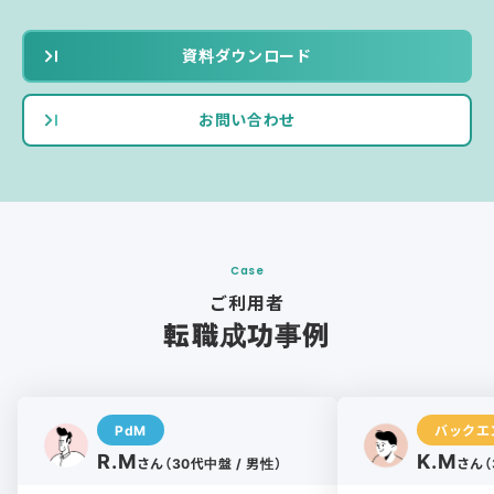
資料ダウンロード
お問い合わせ
Case
ご利用者
転職成功事例
PdM
バックエ
R.M
K.M
さん（30代中盤 / 男性）
さん（