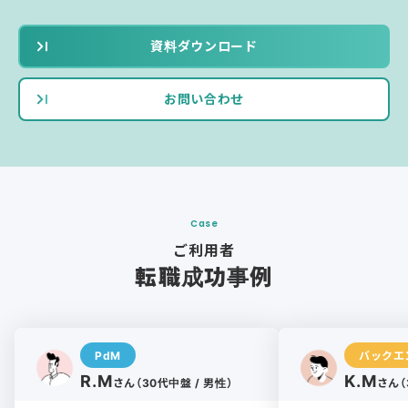
資料ダウンロード
お問い合わせ
Case
ご利用者
転職成功事例
PdM
バックエ
R.M
K.M
さん（30代中盤 / 男性）
さん（