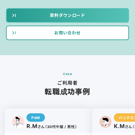
資料ダウンロード
お問い合わせ
Case
ご利用者
転職成功事例
PdM
バックエ
R.M
K.M
さん（30代中盤 / 男性）
さん（