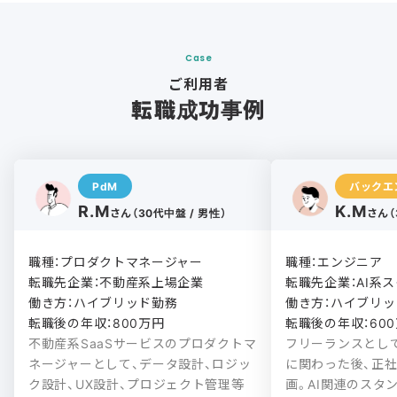
Case
ご利用者
転職成功事例
PdM
バックエ
R.M
K.M
さん（30代中盤 / 男性）
さん（
職種：プロダクトマネージャー

職種：エンジニア

転職先企業：不動産系上場企業

転職先企業：AI系ス
働き方：ハイブリッド勤務

働き方：ハイブリッド
転職後の年収：800万円
転職後の年収：60
不動産系SaaSサービスのプロダクトマ
フリーランスとし
ネージャーとして、データ設計、ロジッ
に関わった後、正
ク設計、UX設計、プロジェクト管理等
画。AI関連のスタ