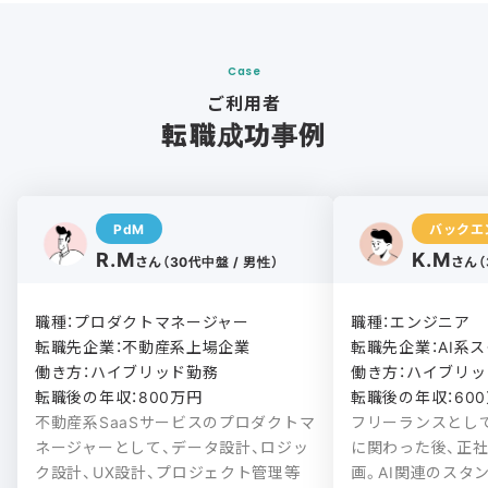
Case
ご利用者
転職成功事例
PdM
バックエ
R.M
K.M
さん（30代中盤 / 男性）
さん（
職種：プロダクトマネージャー

職種：エンジニア

転職先企業：不動産系上場企業

転職先企業：AI系ス
働き方：ハイブリッド勤務

働き方：ハイブリッド
転職後の年収：800万円
転職後の年収：60
不動産系SaaSサービスのプロダクトマ
フリーランスとし
ネージャーとして、データ設計、ロジッ
に関わった後、正
ク設計、UX設計、プロジェクト管理等
画。AI関連のスタ