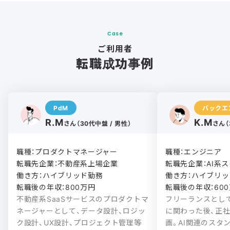
Case
ご利用者
転職成功事例
PdM
バックエ
R.M
K.M
さん（30代中盤 / 男性）
さん（
職種：プロダクトマネージャー

職種：エンジニア

転職先企業：不動産系上場企業

転職先企業：AI系ス
働き方：ハイブリッド勤務

働き方：ハイブリッド
転職後の年収：800万円
転職後の年収：60
不動産系SaaSサービスのプロダクトマ
フリーランスとし
ネージャーとして、データ設計、ロジッ
に関わった後、正
ク設計、UX設計、プロジェクト管理等
画。AI関連のスタ