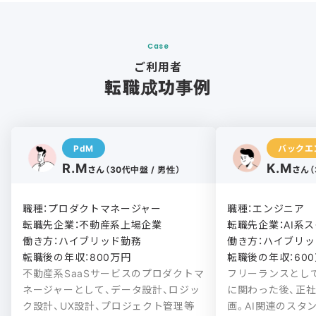
Case
ご利用者
転職成功事例
PdM
バックエ
R.M
K.M
さん（30代中盤 / 男性）
さん（
職種：プロダクトマネージャー

職種：エンジニア

転職先企業：不動産系上場企業

転職先企業：AI系ス
働き方：ハイブリッド勤務

働き方：ハイブリッド
転職後の年収：800万円
転職後の年収：60
不動産系SaaSサービスのプロダクトマ
フリーランスとし
ネージャーとして、データ設計、ロジッ
に関わった後、正
ク設計、UX設計、プロジェクト管理等
画。AI関連のスタ