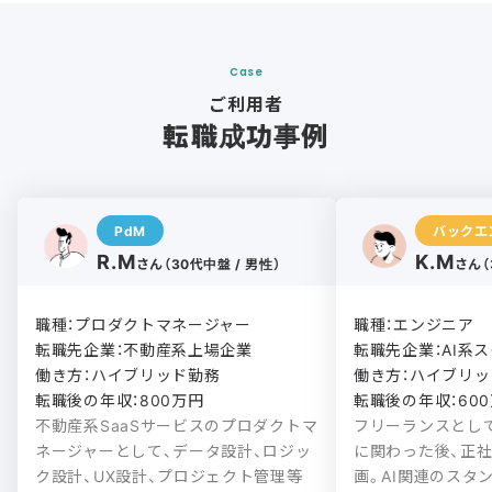
Case
ご利用者
転職成功事例
PdM
バックエ
R.M
K.M
さん（30代中盤 / 男性）
さん（
職種：プロダクトマネージャー

職種：エンジニア

転職先企業：不動産系上場企業

転職先企業：AI系ス
働き方：ハイブリッド勤務

働き方：ハイブリッド
転職後の年収：800万円
転職後の年収：60
不動産系SaaSサービスのプロダクトマ
フリーランスとし
ネージャーとして、データ設計、ロジッ
に関わった後、正
ク設計、UX設計、プロジェクト管理等
画。AI関連のスタ